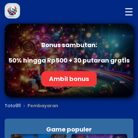
☰
Bonus sambutan:
50% hingga Rp500 + 30 putaran gratis
Ambil bonus
›
Toto911
Pembayaran
Game populer