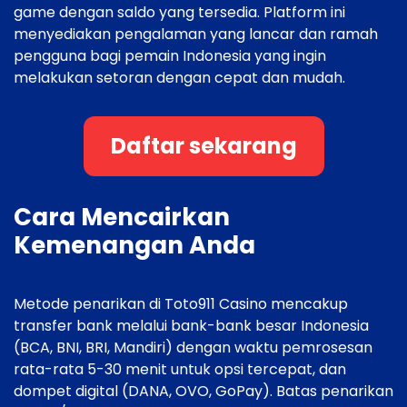
game dengan saldo yang tersedia. Platform ini
menyediakan pengalaman yang lancar dan ramah
pengguna bagi pemain Indonesia yang ingin
melakukan setoran dengan cepat dan mudah.
Daftar sekarang
Cara Mencairkan
Kemenangan Anda
Metode penarikan di Toto911 Casino mencakup
transfer bank melalui bank-bank besar Indonesia
(BCA, BNI, BRI, Mandiri) dengan waktu pemrosesan
rata-rata 5-30 menit untuk opsi tercepat, dan
dompet digital (DANA, OVO, GoPay). Batas penarikan