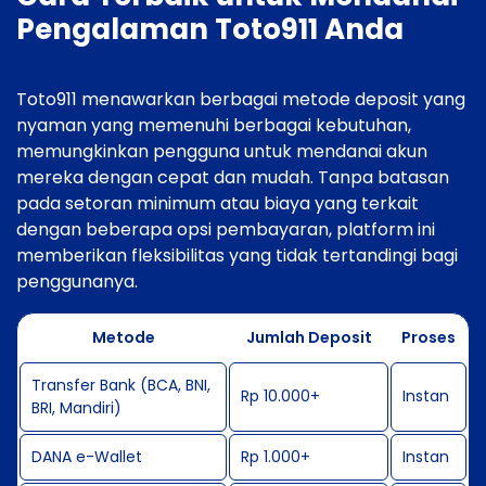
Pengalaman Toto911 Anda
Toto911 menawarkan berbagai metode deposit yang
nyaman yang memenuhi berbagai kebutuhan,
memungkinkan pengguna untuk mendanai akun
mereka dengan cepat dan mudah. Tanpa batasan
pada setoran minimum atau biaya yang terkait
dengan beberapa opsi pembayaran, platform ini
memberikan fleksibilitas yang tidak tertandingi bagi
penggunanya.
Metode
Jumlah Deposit
Proses
Transfer Bank (BCA, BNI,
Rp 10.000+
Instan
BRI, Mandiri)
DANA e-Wallet
Rp 1.000+
Instan