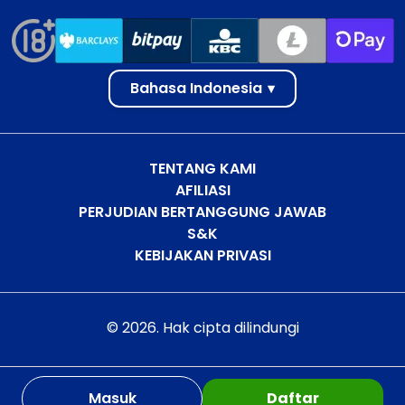
Bahasa Indonesia
▾
TENTANG KAMI
AFILIASI
PERJUDIAN BERTANGGUNG JAWAB
S&K
KEBIJAKAN PRIVASI
©
2026
. Hak cipta dilindungi
Masuk
Daftar